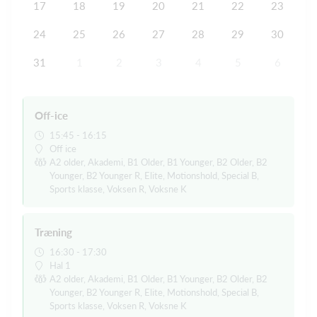
17
18
19
20
21
22
23
24
25
26
27
28
29
30
31
1
2
3
4
5
6
Off-ice
15:45 - 16:15
Off ice
A2 older, Akademi, B1 Older, B1 Younger, B2 Older, B2
Younger, B2 Younger R, Elite, Motionshold, Special B,
Sports klasse, Voksen R, Voksne K
Træning
16:30 - 17:30
Hal 1
A2 older, Akademi, B1 Older, B1 Younger, B2 Older, B2
Younger, B2 Younger R, Elite, Motionshold, Special B,
Sports klasse, Voksen R, Voksne K