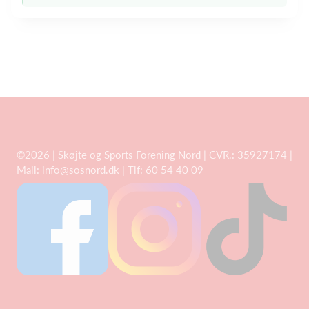
©2026 | Skøjte og Sports Forening Nord | CVR.: 35927174 |
Mail: info@sosnord.dk | Tlf: 60 54 40 09