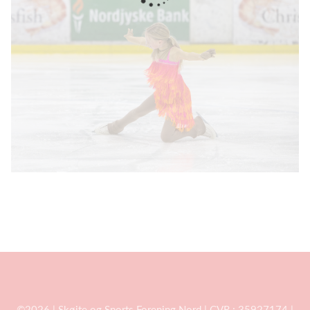
©2026 | Skøjte og Sports Forening Nord | CVR.: 35927174 |