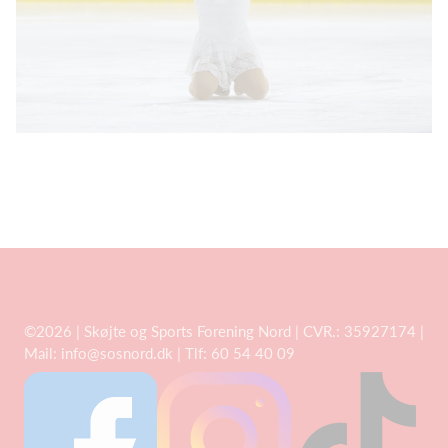
©2026 | Skøjte og Sports Forening Nord | CVR.: 35927174 |
Mail: info@sosnord.dk | Tlf: 60 54 40 09