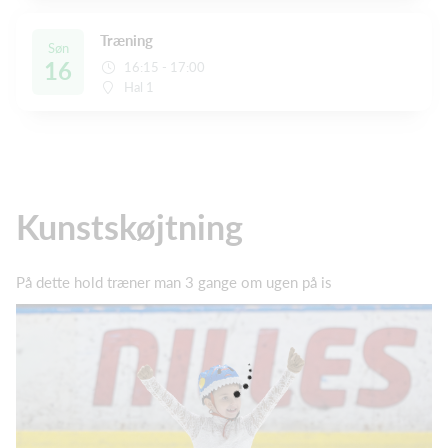
Træning
Søn
16
16:15 - 17:00
Hal 1
Kunstskøjtning
På dette hold træner man 3 gange om ugen på is