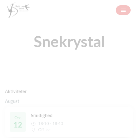
Snekrystal
Aktiviteter
August
Smidighed
Ons
12
18:10 - 18:40
Off-ice